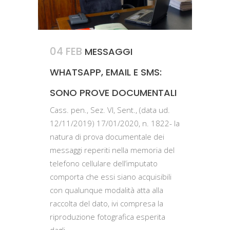
04 FEB
MESSAGGI
WHATSAPP, EMAIL E SMS:
SONO PROVE DOCUMENTALI
Cass. pen., Sez. VI, Sent., (data ud.
12/11/2019) 17/01/2020, n. 1822- la
natura di prova documentale dei
messaggi reperiti nella memoria del
telefono cellulare dell’imputato
comporta che essi siano acquisibili
con qualunque modalità atta alla
raccolta del dato, ivi compresa la
riproduzione fotografica esperita
dagli...