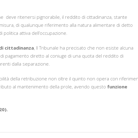
e deve ritenersi pignorabile, il reddito di cittadinanza, stante
le misura, di qualunque riferimento alla natura alimentare di detto
 politica attiva dell’occupazione.
di cittadinanza
, Il Tribunale ha precisato che non esiste alcuna
e di pagamento diretto al coniuge di una quota del reddito di
urenti dalla separazione.
abilità della retribuzione non oltre il quinto non opera con riferime
ributo al mantenimento della prole, avendo questo
funzione
20).