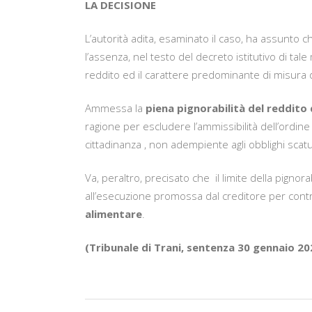
LA DECISIONE
L’autorità adita, esaminato il caso, ha assunto ch
l’assenza, nel testo del decreto istitutivo di ta
reddito ed il carattere predominante di misura di
Ammessa la
piena pignorabilità del reddito 
ragione per escludere l’ammissibilità dell’ordin
cittadinanza , non adempiente agli obblighi scat
Va, peraltro, precisato che il limite della pignor
all’esecuzione promossa dal creditore per cont
alimentare
.
(Tribunale di Trani, sentenza 30 gennaio 20