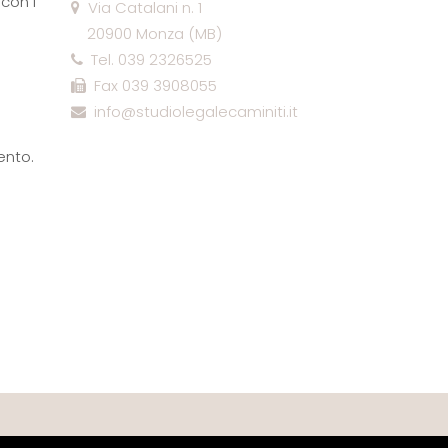
con i
Via Catalani n. 1
20900 Monza (MB)
Tel. 039 2326525
Fax 039 3908055
info@studiolegalecaminiti.it
ento.