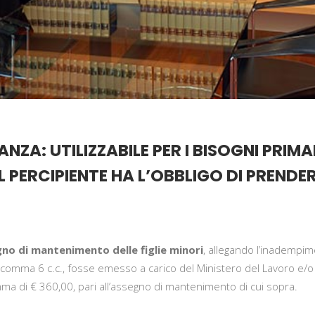
NZA: UTILIZZABILE PER I BISOGNI PRIMA
IL PERCIPIENTE HA L’OBBLIGO DI PRENDER
gno di mantenimento delle figlie minori
, allegando l’inadempi
56, comma 6 c.c., fosse emesso a carico del Ministero del Lavoro e/o
mma di € 360,00, pari all’assegno di mantenimento di cui sopra.