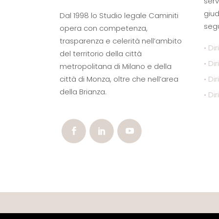
serv
giud
Dal 1998 lo Studio legale Caminiti
segu
opera con competenza,
trasparenza e celerità nell’ambito
• Dir
del territorio della città
• Di
metropolitana di Milano e della
città di Monza, oltre che nell’area
• Di
della Brianza.
• Dir