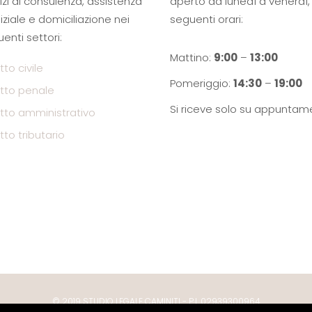
izi di consulenza, assistenza
aperto da lunedì a venerdì, 
iziale e domiciliazione nei
seguenti orari:
enti settori:
Mattino:
9:00
–
13:00
itto civile
Pomeriggio:
14:30
–
19:00
ritto penale
Si riceve solo su appuntam
ritto amministrativo
itto tributario
© 2019 STUDIO LEGALE CAMINITI - P.I. 02939300964