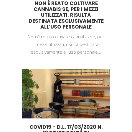
NON È REATO COLTIVARE
CANNABIS SE, PER I MEZZI
UTILIZZATI, RISULTA
DESTINATA ESCLUSIVAMENTE
ALL’USO PERSONALE
Non è reato coltivare cannabis se, per
i mezzi utilizzati, risulta destinata
esclusivamente all'uso personale...
COVID19 – D.L. 17/03/2020 N.