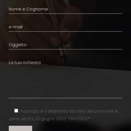
Autorizzo al trattamento dei miei dati personali ai
sensi del D.L.30 giugno 2003 196/2003*