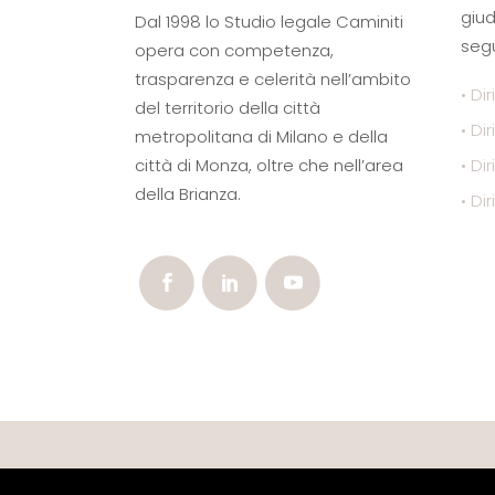
giud
Dal 1998 lo Studio legale Caminiti
segu
opera con competenza,
trasparenza e celerità nell’ambito
• Dir
del territorio della città
• Di
metropolitana di Milano e della
città di Monza, oltre che nell’area
• Di
della Brianza.
• Dir