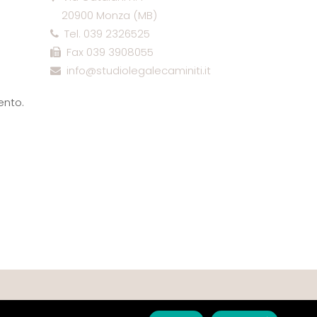
20900 Monza (MB)
Tel. 039 2326525
Fax 039 3908055
info@studiolegalecaminiti.it
ento.