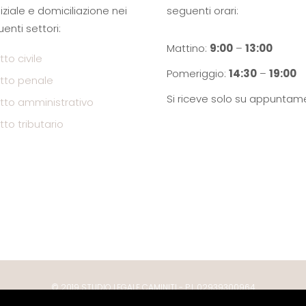
iziale e domiciliazione nei
seguenti orari:
enti settori:
Mattino:
9:00
–
13:00
itto civile
Pomeriggio:
14:30
–
19:00
ritto penale
Si riceve solo su appuntam
ritto amministrativo
itto tributario
© 2019 STUDIO LEGALE CAMINITI - P.I. 02939300964
Cookie policy
- By
AG Comunicazione