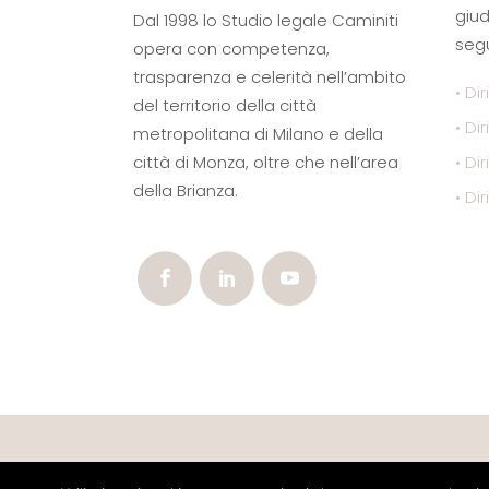
giud
Dal 1998 lo Studio legale Caminiti
segu
opera con competenza,
trasparenza e celerità nell’ambito
• Dir
del territorio della città
• Di
metropolitana di Milano e della
città di Monza, oltre che nell’area
• Di
della Brianza.
• Dir