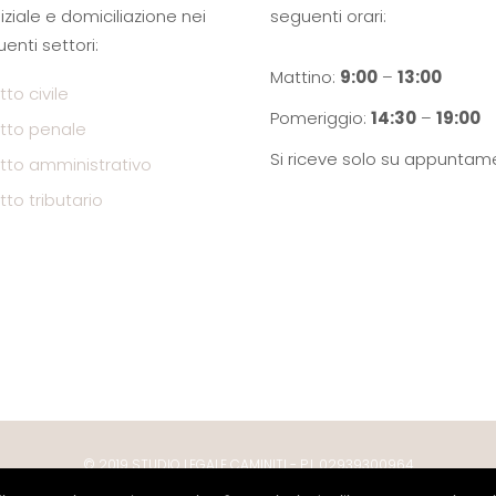
iziale e domiciliazione nei
seguenti orari:
enti settori:
Mattino:
9:00
–
13:00
itto civile
Pomeriggio:
14:30
–
19:00
ritto penale
Si riceve solo su appuntam
ritto amministrativo
itto tributario
© 2019 STUDIO LEGALE CAMINITI - P.I. 02939300964
Cookie policy
- By
AG Comunicazione