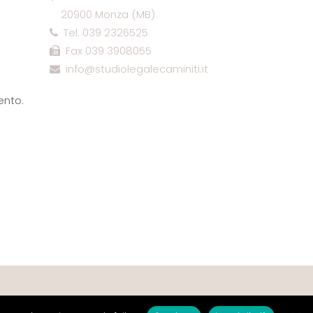
20900 Monza (MB)
Tel. 039 2326525
Fax 039 3908055
info@studiolegalecaminiti.it
ento.