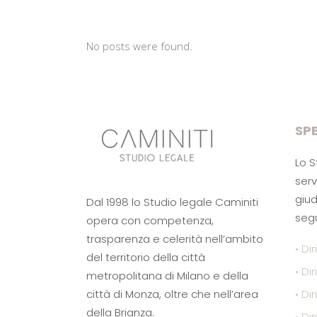
No posts were found.
SPE
Lo S
serv
giud
Dal 1998 lo Studio legale Caminiti
segu
opera con competenza,
trasparenza e celerità nell’ambito
• Dir
del territorio della città
• Di
metropolitana di Milano e della
città di Monza, oltre che nell’area
• Di
della Brianza.
• Dir