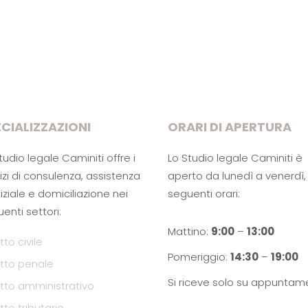
CIALIZZAZIONI
ORARI DI APERTURA
tudio legale Caminiti offre i
Lo Studio legale Caminiti è
izi di consulenza, assistenza
aperto da lunedì a venerdì, 
iziale e domiciliazione nei
seguenti orari:
enti settori:
Mattino:
9:00
–
13:00
itto civile
Pomeriggio:
14:30
–
19:00
ritto penale
Si riceve solo su appuntam
ritto amministrativo
itto tributario