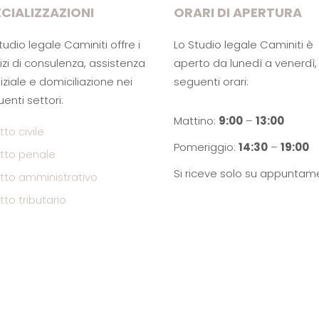
CIALIZZAZIONI
ORARI DI APERTURA
tudio legale Caminiti offre i
Lo Studio legale Caminiti è
izi di consulenza, assistenza
aperto da lunedì a venerdì, 
iziale e domiciliazione nei
seguenti orari:
enti settori:
Mattino:
9:00
–
13:00
itto civile
Pomeriggio:
14:30
–
19:00
ritto penale
Si riceve solo su appuntam
ritto amministrativo
itto tributario