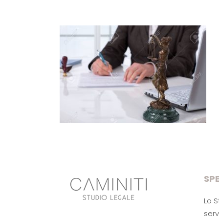
SPE
Lo S
serv