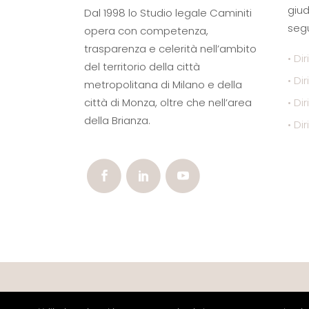
giud
Dal 1998 lo Studio legale Caminiti
segu
opera con competenza,
trasparenza e celerità nell’ambito
• Dir
del territorio della città
• Di
metropolitana di Milano e della
città di Monza, oltre che nell’area
• Di
della Brianza.
• Dir