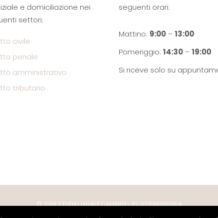
iziale e domiciliazione nei
seguenti orari:
enti settori:
Mattino:
9:00
–
13:00
itto civile
Pomeriggio:
14:30
–
19:00
ritto penale
Si riceve solo su appuntam
ritto amministrativo
itto tributario
© 2019 STUDIO LEGALE CAMINITI - P.I. 02939300964
Cookie policy
- By
AG Comunicazione