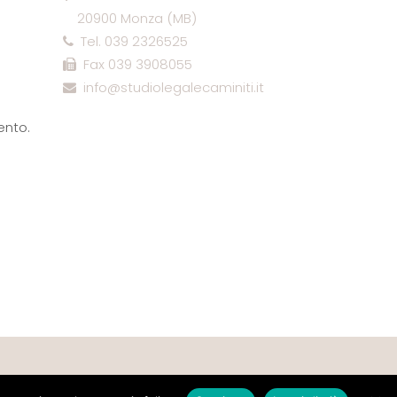
20900 Monza (MB)
Tel. 039 2326525
Fax 039 3908055
info@studiolegalecaminiti.it
ento.