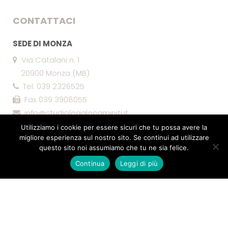
CONTATTACI
SEDE DI MONZA
Via Catalani n. 1
20900 Monza (MB)
Tel. 039 2326525
Fax 039 3908055
info@studiolegalecaminiti.it
Utilizziamo i cookie per essere sicuri che tu possa avere la
migliore esperienza sul nostro sito. Se continui ad utilizzare
questo sito noi assumiamo che tu ne sia felice.
Continua
Leggi di più
© 2019 STUDIO LEGALE CAMINITI - P.I. 02939300964
Cookie policy
- By
AG Comunicazione